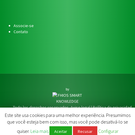
Associe-se
Contato
by
Todo los derechos reservados.
Aviso legal
|
Política de privacidad
Este site usa cookies para uma melhor experiência. Presumimos
que você esteja bem com isso, mas você pode desativá-lo se
quiser.
Leia mais
Configurar
Aceitar
Recusar