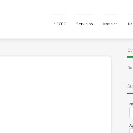
La CCBC
Servicios
Noticias
Ha
Ev
No
Su
N
Ap