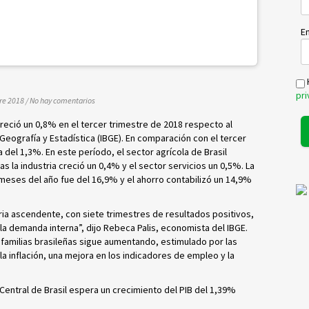
Em
pr
re 2018
/
No hay comentarios
 creció un 0,8% en el tercer trimestre de 2018 respecto al
 Geografía y Estadística
(IBGE). En comparación con el tercer
a del 1,3%. En este período, el sector agrícola de Brasil
s la industria creció un 0,4% y el sector servicios un 0,5%. La
 meses del año fue del 16,9% y el ahorro
contabilizó un 14,9%
ia ascendente, con siete trimestres de resultados positivos,
r la demanda
interna”, dijo Rebeca Palis, economista del IBGE.
familias brasileñas sigue aumentando, estimulado por las
la inflación, una mejora en los indicadores de empleo y la
Central de Brasil espera un crecimiento del PIB del 1,39%