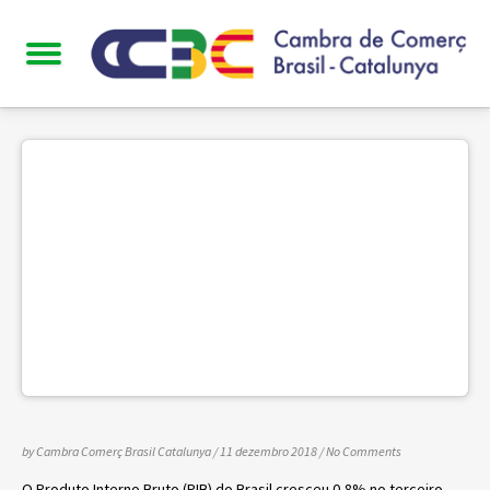
by Cambra Comerç Brasil Catalunya
/ 11 dezembro 2018
/
No Comments
O Produto Interno Bruto (PIB) do Brasil cresceu 0,8% no terceiro