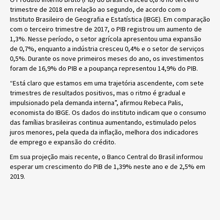
trimestre de
2018 em relação ao segundo, de acordo com o
Instituto Brasileiro de Geografia e Estatística
(IBGE). Em comparação
com o terceiro trimestre de 2017, o PIB registrou um aumento
de
1,3%. Nesse período, o setor agrícola apresentou uma expansão
de
0,7%, enquanto a indústria cresceu 0,4% e o setor de serviços
0,5%. Durante os nove primeiros meses do ano, os investimentos
foram
de 16,9% do PIB e a poupança representou
14,9% do PIB.
“Está claro que estamos em uma trajetória ascendente, com sete
trimestres de
resultados positivos, mas o ritmo é gradual e
impulsionado pela demanda i
nterna”, afirmou Rebeca Palis,
economista do IBGE. Os dados do instituto indicam
que o
consumo
das famílias brasileiras continua aumentando, estimulado pelos
juros menores
, pela queda da inflação, melhora dos indicadores
de
emprego e expansão do crédito.
Em sua projeção mais recente, o Banco Central do Brasil informou
esperar um crescimento
do PIB de 1,39% neste ano e de 2,5% em
2019.