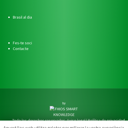
Brasil al dia
Fes-te soci
Contacte
by
Todo los derechos reservados.
Aviso legal
|
Política de privacidad
Aquest lloc web utilitza galetes per millorar la vostra experiència.