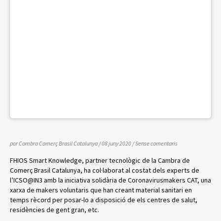
por Cambra Comerç Brasil Catalunya
/ 08 juny 2020
/
Sense comentaris
FHIOS Smart Knowledge, partner tecnològic de la Cambra de
Comerç Brasil Catalunya, ha col·laborat al costat dels experts de
l’ICSO@IN3 amb la iniciativa solidària de Coronavirusmakers CAT, una
xarxa de makers voluntaris que han creant material sanitari en
temps rècord per posar-lo a disposició de els centres de salut,
residències de gent gran, etc.