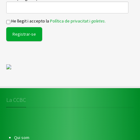
He llegit i accepto la
Política de privacitat i
galetes
.
La CCBC
Qui som