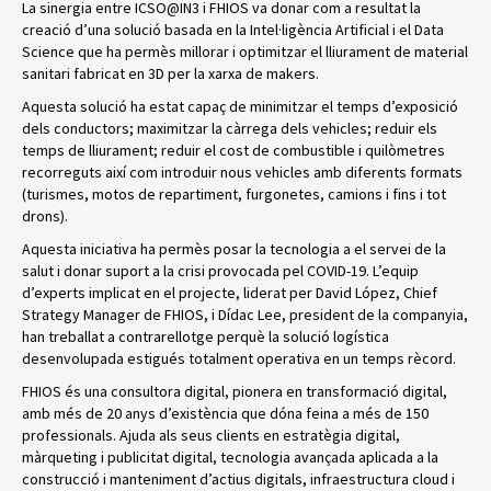
La sinergia entre ICSO@IN3 i FHIOS va donar com a resultat la
creació d’una solució basada en la Intel·ligència Artificial i el Data
Science que ha permès millorar i optimitzar el lliurament de material
sanitari fabricat en 3D per la xarxa de makers.
Aquesta solució ha estat capaç de minimitzar el temps d’exposició
dels conductors; maximitzar la càrrega dels vehicles; reduir els
temps de lliurament; reduir el cost de combustible i quilòmetres
recorreguts així com introduir nous vehicles amb diferents formats
(turismes, motos de repartiment, furgonetes, camions i fins i tot
drons).
Aquesta iniciativa ha permès posar la tecnologia a el servei de la
salut i donar suport a la crisi provocada pel COVID-19. L’equip
d’experts implicat en el projecte, liderat per David López, Chief
Strategy Manager de FHIOS, i Dídac Lee, president de la companyia,
han treballat a contrarellotge perquè la solució logística
desenvolupada estigués totalment operativa en un temps rècord.
FHIOS és una consultora digital, pionera en transformació digital,
amb més de 20 anys d’existència que dóna feina a més de 150
professionals. Ajuda als seus clients en estratègia digital,
màrqueting i publicitat digital, tecnologia avançada aplicada a la
construcció i manteniment d’actius digitals, infraestructura cloud i