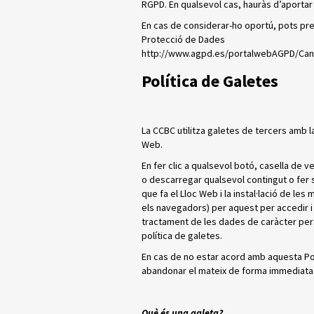
RGPD. En qualsevol cas, hauràs d’aportar
En cas de considerar-ho oportú, pots pr
Protecció de Dades
http://www.agpd.es/portalwebAGPD/Can
Política de Galetes
La CCBC utilitza galetes de tercers amb la 
Web.
En fer clic a qualsevol botó, casella de ve
o descarregar qualsevol contingut o fer s
que fa el Lloc Web i la instal·lació de les 
els navegadors) per aquest per accedir i n
tractament de les dades de caràcter perso
política de galetes.
En cas de no estar acord amb aquesta Polít
abandonar el mateix de forma immediata
Què és una galeta?