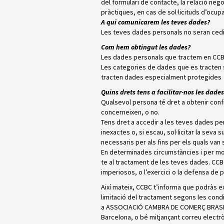
del formulari de contacte, la relació negoc
pràctiques, en cas de sol·licituds d’ocup
A qui comunicarem les teves dades?
Les teves dades personals no seran cedide
Com hem obtingut les dades?
Les dades personals que tractem en CCBC 
Les categories de dades que es tracten s
tracten dades especialment protegides
Quins drets tens a facilitar-nos les dade
Qualsevol persona té dret a obtenir con
concerneixen, o no.
Tens dret a accedir a les teves dades pers
inexactes o, si escau, sol·licitar la seva 
necessaris per als fins per els quals van 
En determinades circumstàncies i per moti
te al tractament de les teves dades. CCB
imperiosos, o l’exercici o la defensa de 
Així mateix, CCBC t’informa que podràs exe
limitació del tractament segons les condici
a ASSOCIACIÓ CAMBRA DE COMERÇ BRASIL C
Barcelona, ​​o bé mitjançant correu elec