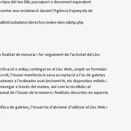
 còpia del teu DNI, passaport o document equivalent.
esentar una reclamació davant l’Agència Espanyola de
alDelCiudadano/derechos/index-ides-idphp.php
finalitat de mesurar i fer seguiment de l’activitat del Lloc
rificació o enllaç contingut en el Lloc Web, omplir un formulari
croll, l’Usuari manifesta la seva acceptació a l’ús de galetes
mateixes a l’ordinador usat (incloent-hi, els dispositius mòbils i
avegar a través del mateix, així com la recollida i el
nal de l’Usuari de la manera i finalitats descrites en aquesta
ica de galetes, l’Usuari ha d’abstenir d’utilitzar el Lloc Web i
.