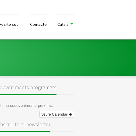
Fes-te soci
Contacte
Català
deveniments programats
hi ha esdeveniments pròxims.
Veure Calendari
bscriu-te al newsletter