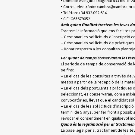
▪ Domicili: Avinguda Diagonal 433 bis 1r 2a
▪ Correu electrònic: cambra@cambra-bra
▪ Telèfon: +34 932.092.684
▪ CIF: G65679052
Amb quina finalitat tractem les teves d
Tractem la informació que ens facilites pe
– Gestionar les sol·licituds d’inscripció c
– Gestionar les sol·licituds de pràctiques
– Donar resposta a les consultes plantej
Per quant de temps conservarem les tev
El període de temps de conservació de le
se fins:
– En el cas de les consultes a través del
mesos a partir de la recepció de la matei
– En el cas dels postulants a pràctiques o
seleccionat, es conservaran, com a màxim
convocatòries, llevat que el candidat sol·li
– En el cas de les sol·licituds d’inscripci
termini de 5 anys, per fer front a possibl
revocar el consentiment en qualsevol m
Quina és la legitimació per al tractamen
La base legal per al tractament de les tev