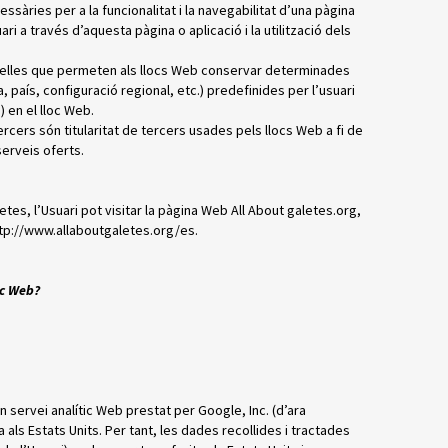
ssàries per a la funcionalitat i la navegabilitat d’una pàgina
i a través d’aquesta pàgina o aplicació i la utilització dels
uelles que permeten als llocs Web conservar determinades
, país, configuració regional, etc.) predefinides per l’usuari
) en el lloc Web.
rcers són titularitat de tercers usades pels llocs Web a fi de
 serveis oferts.
tes, l’Usuari pot visitar la pàgina Web All About galetes.org,
ttp://www.allaboutgaletes.org/es.
oc Web?
n servei analític Web prestat per Google, Inc. (d’ara
ls Estats Units. Per tant, les dades recollides i tractades