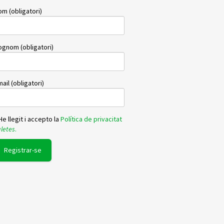
m (obligatori)
ognom (obligatori)
ail (obligatori)
e llegit i accepto la
Política de privacitat
letes
.