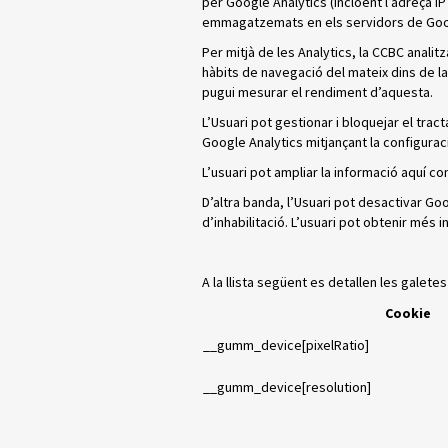
per Google Analytics (incloent l’adreça IP 
emmagatzemats en els servidors de Goog
Per mitjà de les Analytics, la CCBC analit
hàbits de navegació del mateix dins de la
pugui mesurar el rendiment d’aquesta.
L’Usuari pot gestionar i bloquejar el tr
Google Analytics mitjançant la configurac
L’usuari pot ampliar la informació aquí co
D’altra banda, l’Usuari pot desactivar Go
d’inhabilitació. L’usuari pot obtenir més
A la llista següent es detallen les galetes
Cookie
__gumm_device[pixelRatio]
__gumm_device[resolution]