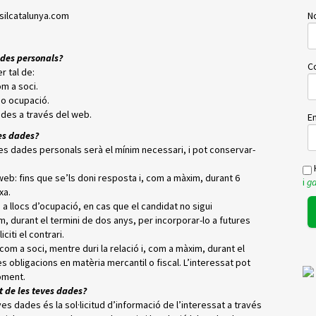
silcatalunya.com
No
ades personals?
C
r tal de:
om a soci.
 o ocupació.
ades a través del web.
Em
es dades?
s dades personals serà el mínim necessari, i pot conservar-
H
 web: fins que se’ls doni resposta i, com a màxim, durant 6
i
ga
xa.
 a llocs d’ocupació, en cas que el candidat no sigui
, durant el termini de dos anys, per incorporar-lo a futures
citi el contrari.
ó com a soci, mentre duri la relació i, com a màxim, durant el
es obligacions en matèria mercantil o fiscal. L’interessat pot
oment.
t de les teves dades?
es dades és la sol·licitud d’informació de l’interessat a través