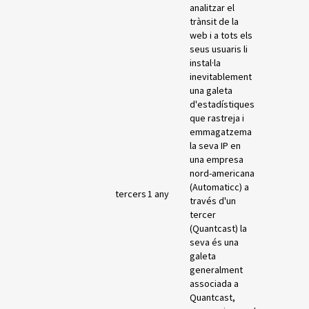
analitzar el
trànsit de la
web i a tots els
seus usuaris li
instal·la
inevitablement
una galeta
d'estadístiques
que rastreja i
emmagatzema
la seva IP en
una empresa
nord-americana
(Automaticc) a
tercers
1 any
través d'un
tercer
(Quantcast) la
seva és una
galeta
generalment
associada a
Quantcast,