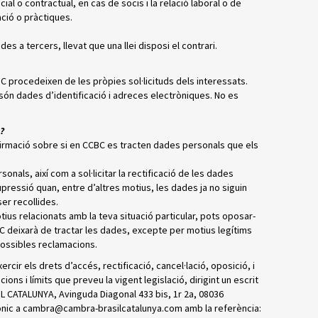
ial o contractual, en cas de socis i la relació laboral o de
ació o pràctiques.
s a tercers, llevat que una llei disposi el contrari.
procedeixen de les pròpies sol·licituds dels interessats.
ón dades d’identificació i adreces electròniques. No es
s?
firmació sobre si en CCBC es tracten dades personals que els
onals, així com a sol·licitar la rectificació de les dades
supressió quan, entre d’altres motius, les dades ja no siguin
ser recollides.
us relacionats amb la teva situació particular, pots oposar-
C deixarà de tractar les dades, excepte per motius legítims
possibles reclamacions.
rcir els drets d’accés, rectificació, cancel·lació, oposició, i
ons i límits que preveu la vigent legislació, dirigint un escrit
ATALUNYA, Avinguda Diagonal 433 bis, 1r 2a, 08036
trònic a cambra@cambra-brasilcatalunya.com amb la referència: