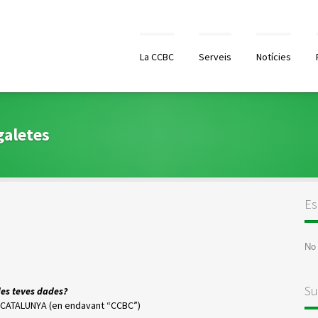
La CCBC
Serveis
Notícies
 galetes
Es
No 
Su
les teves dades?
CATALUNYA (en endavant “CCBC”)