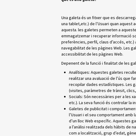
Una galeta és un fitxer que es descarrega
una tablet,etc.) de l’Usuari quan aques
aquesta. les galetes permeten a aqueste
emmagatzemar i recuperar informació sob
preferències, perfil, claus d’accés, etc.)
navegabilitat de les pàgines Web. Les gale
accessibilitat de les pàgines Web.
Depenent de la funció i finalitat de les ga
Analítiques: Aquestes galetes reculle
realitzar una avaluació de l’ús que fa
recopilar dades estadístiques. Les g
(visites, paràmetres de trànsit, clics
Socials: Són necessàries per a les x
etc.). La seva funció és controlar la 
Galetes de publicitat i comportament
l’Usuari i el seu comportament amb la 
d’un lloc Web específic. Aquestes ga
a l’anàlisi realitzada dels hàbits de 
com a localització, grup d’edat, gène