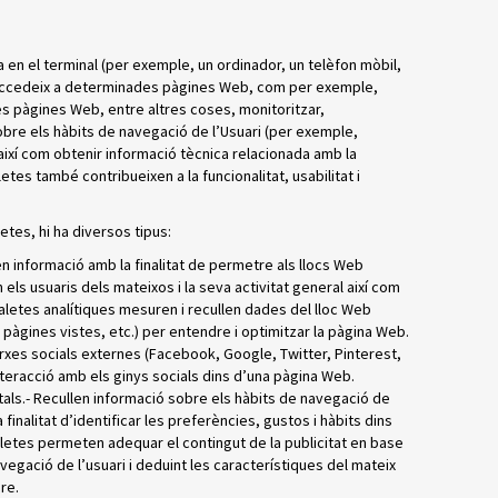
 en el terminal (per exemple, un ordinador, un telèfon mòbil,
t accedeix a determinades pàgines Web, com per exemple,
s pàgines Web, entre altres coses, monitoritzar,
re els hàbits de navegació de l’Usuari (per exemple,
 així com obtenir informació tècnica relacionada amb la
tes també contribueixen a la funcionalitat, usabilitat i
letes, hi ha diversos tipus:
n informació amb la finalitat de permetre als llocs Web
n els usuaris dels mateixos i la seva activitat general així com
aletes analítiques mesuren i recullen dades del lloc Web
, pàgines vistes, etc.) per entendre i optimitzar la pàgina Web.
arxes socials externes (Facebook, Google, Twitter, Pinterest,
interacció amb els ginys socials dins d’una pàgina Web.
als.- Recullen informació sobre els hàbits de navegació de
finalitat d’identificar les preferències, gustos i hàbits dins
letes permeten adequar el contingut de la publicitat en base
navegació de l’usuari i deduint les característiques del mateix
re.