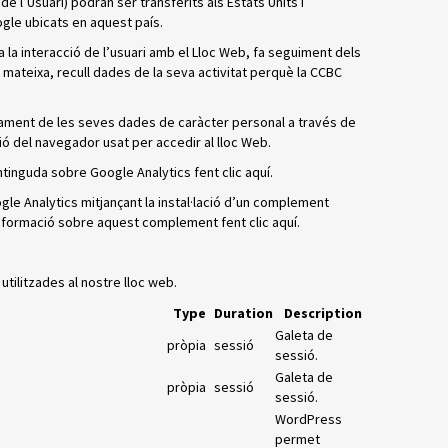
de l’Usuari) podran ser transferits als Estats Units i
le ubicats en aquest país.
za la interacció de l’usuari amb el Lloc Web, fa seguiment dels
 mateixa, recull dades de la seva activitat perquè la CCBC
actament de les seves dades de caràcter personal a través de
ió del navegador usat per accedir al lloc Web.
ntinguda sobre Google Analytics fent clic aquí.
ogle Analytics mitjançant la instal·lació d’un complement
 informació sobre aquest complement fent clic aquí.
 utilitzades al nostre lloc web.
Type
Duration
Description
Galeta de
pròpia
sessió
sessió.
Galeta de
pròpia
sessió
sessió.
WordPress
permet