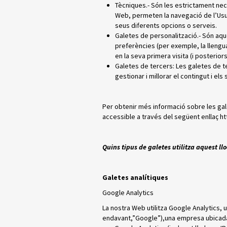
Tècniques.- Són les estrictament nece
Web, permeten la navegació de l’Usuar
seus diferents opcions o serveis.
Galetes de personalització.- Són aq
preferències (per exemple, la llengua
en la seva primera visita (i posteriors
Galetes de tercers: Les galetes de te
gestionar i millorar el contingut i els
Per obtenir més informació sobre les gale
accessible a través del següent enllaç h
Quins tipus de galetes utilitza aquest ll
Galetes analítiques
Google Analytics
La nostra Web utilitza Google Analytics, u
endavant,”Google”),una empresa ubicada a