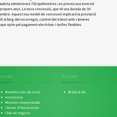
aulista administrarà 720 quilòmetres i es preveu una inversió
s propers anys. La nova concessió, que té una durada de 30
vembre. Aquest nou model de concessió implicarà la prestació
fi al llarg del recorregut, control del trànsit amb càmeres
que optin pel pagament electrònic i tarifes flexibles.
Serveis
Notícies
Beneficis per als socis
Brasil al dia
Assessoria
Missions empresarials
Clúster d’Universitats
Club de negocis