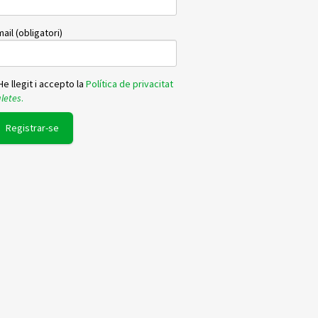
ail (obligatori)
e llegit i accepto la
Política de privacitat
letes
.