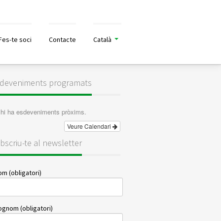
Fes-te soci
Contacte
Català
deveniments programats
hi ha esdeveniments pròxims.
Veure Calendari
bscriu-te al newsletter
m (obligatori)
ognom (obligatori)