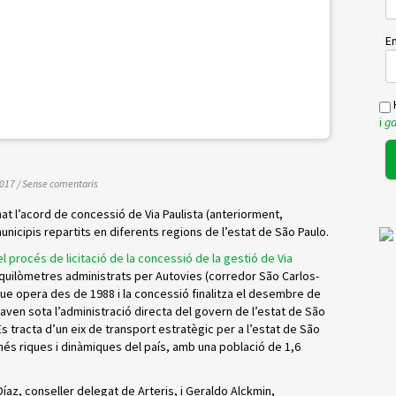
Em
H
i
ga
2017
/
Sense comentaris
signat l’acord de concessió de Via Paulista (anteriorment,
icipis repartits en diferents regions de l’estat de São Paulo.
el procés de licitació de la concessió de la gestió de Via
7 quilòmetres administrats per Autovies (corredor São Carlos-
que opera des de 1988 i la concessió finalitza el desembre de
taven sota l’administració directa del govern de l’estat de São
s tracta d’un eix de transport estratègic per a l’estat de São
 més riques i dinàmiques del país, amb una població de 1,6
Díaz, conseller delegat de Arteris, i Geraldo Alckmin,