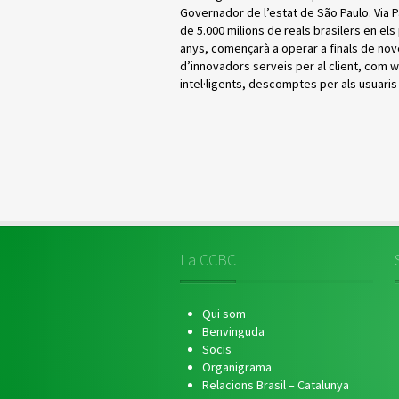
Governador de l’estat de São Paulo. Via P
de 5.000 milions de reals brasilers en el
anys, començarà a operar a finals de no
d’innovadors serveis per al client, com wi
intel·ligents, descomptes per als usuaris 
La CCBC
Qui som
Benvinguda
Socis
Organigrama
Relacions Brasil – Catalunya