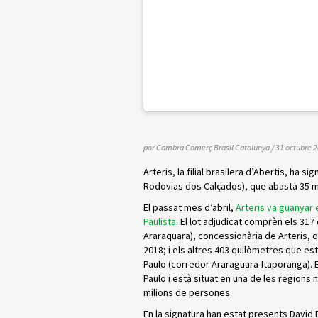
por Cambra Comerç Brasil Catalunya
/ 31 octubre 
Arteris, la filial brasilera d’Abertis, ha 
Rodovias dos Calçados), que abasta 35 mun
El passat mes d’abril,
Arteris va guanyar 
Paulista
. El lot adjudicat comprèn els 31
Araraquara), concessionària de Arteris, 
2018; i els altres 403 quilòmetres que es
Paulo (corredor Araraguara-Itaporanga). E
Paulo i està situat en una de les regions
milions de persones.
En la signatura han estat presents David 