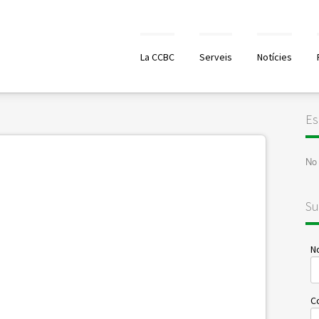
La CCBC
Serveis
Notícies
Es
No 
Su
No
C