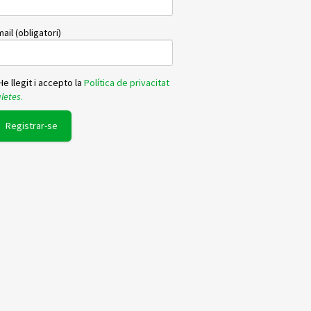
ail (obligatori)
e llegit i accepto la
Política de privacitat
letes
.