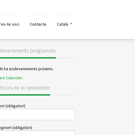
Fes-te soci
Contacte
Català
deveniments programats
 hi ha esdeveniments pròxims.
re Calendari
bscriu-te al newsletter
m (obligatori)
ognom (obligatori)