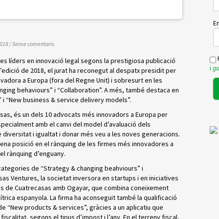
Em
2018
/
Sense comentaris
H
s líders en innovació legal segons la prestigiosa publicació
i
ga
 l’edició de 2018, el jurat ha reconegut al despatx presidit per
vadora a Europa (fora del Regne Unit) i sobresurt en les
nging behaviours” i “Collaboration”. A més, també destaca en
 i “New business & service delivery models”.
asas, és un dels 10 advocats més innovadors a Europa per
specialment amb el canvi del model d’avaluació dels
e diversitat i igualtat i donar més veu a les noves generacions.
esena posició en el rànquing de les firmes més innovadores a
el rànquing d’enguany.
categories de “Strategy & changing beahviours” i
as Ventures, la societat inversora en startups i en iniciatives
gies de Cuatrecasas amb Ogayar, que combina coneixement
 cítrica espanyola. La firma ha aconseguit també la qualificació
e “New products & services”, gràcies a un aplicatiu que
scalitat, segons el tipus d’impost i l’any. En el terreny fiscal,