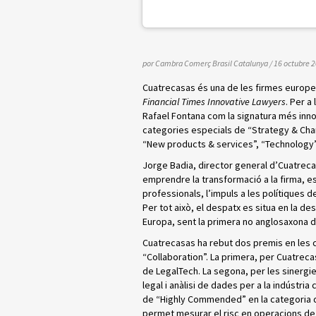
por Cambra Comerç Brasil Catalunya
/ 16 octubre 
Cuatrecasas és una de les firmes europee
Financial Times Innovative Lawyers
. Per a
Rafael Fontana com la signatura més inno
categories especials de “Strategy & Cha
“New products & services”, “Technology”
Jorge Badia, director general d’Cuatrec
emprendre la transformació a la firma, e
professionals, l’impuls a les polítiques d
Per tot això, el despatx es situa en la d
Europa, sent la primera no anglosaxona d
Cuatrecasas ha rebut dos premis en les 
“Collaboration”. La primera, per Cuatrecas
de LegalTech. La segona, per les siner
legal i anàlisi de dades per a la indústria
de “Highly Commended” en la categoria d
permet mesurar el risc en operacions de fi