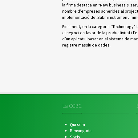
la firma destaca en “New business & serv
nombre d’empreses adherides al projecte p
implementació del Subministrament Immedi
Finalment, en la categoria “Technology” la
el negoci en favor de la productivitat i l
d’un aplicatiu basat en el sistema de mac
registre massiu de dades.
La CCBC
Qui som
Benvinguda
Socis