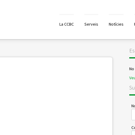
La CCBC
Serveis
Notícies
Es
No
Veu
Su
No
C