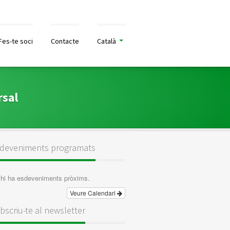
Fes-te soci
Contacte
Català
rsal
deveniments programats
hi ha esdeveniments pròxims.
Veure Calendari
bscriu-te al newsletter