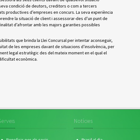
 seva condició de deutors, creditors o com a tercers
nitats productives d’empreses en concurs. La seva experiència
ndre la situació de client i assessorar-des d’un punt de
 finalitat d’afrontar amb les majors garanties possibles
ibilitats que brinda la Llei Concursal per intentar aconseguir,
uïtat de les empreses davant de situacions d’insolvència, per
ent legal estratègic des del mateix moment en el qual el
ificultat econòmica.
Serveis
Notícies
Beneficis per als socis
Brasil al dia