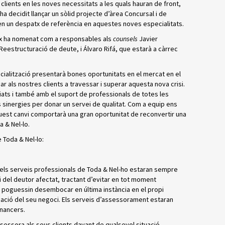
clients en les noves necessitats a les quals hauran de front,
ha decidit llançar un sòlid projecte d’àrea Concursal i de
en un despatx de referència en aquestes noves especialitats.
tx ha nomenat com a responsables als
counsels
Javier
Reestructuració de deute, i Álvaro Rifá, que estarà a càrrec
ialització presentarà bones oportunitats en el mercat en el
ar als nostres clients a travessar i superar aquesta nova crisi.
ats i també amb el suport de professionals de totes les
 sinergies per donar un servei de qualitat. Com a equip ens
est canvi comportarà una gran oportunitat de reconvertir una
a & Nel-lo.
 Toda & Nel-lo:
, els serveis professionals de Toda & Nel-ho estaran sempre
oci del deutor afectat, tractant d’evitar en tot moment
e poguessin desembocar en última instància en el propi
uidació del seu negoci. Els serveis d’assessorament estaran
inancers.
ssessora als seus clients davant de qualsevol situació