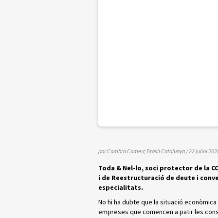
por Cambra Comerç Brasil Catalunya
/ 22 juliol 202
Toda & Nel-lo
, soci protector de la C
i de Reestructuració de deute i conv
especialitats.
No hi ha dubte que la situació econòmica
empreses que comencen a patir les conse