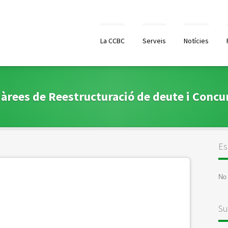
La CCBC
Serveis
Notícies
s àrees de Reestructuració de deute i Concu
Es
No 
Su