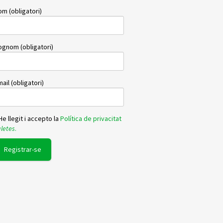
m (obligatori)
ognom (obligatori)
ail (obligatori)
e llegit i accepto la
Política de privacitat
letes
.