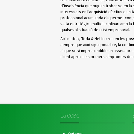
d’insolvència que puguin trobar-se en la
interessats en l’adquisició d’actius o u
professional acumulada els permet compre
vista estratègic i multidisciplinari amb la
qualsevol situació de crisi empresarial.
Així mateix, Toda & Nel-lo creu en les poss
sempre que això sigui possible, la contin
al que serà imprescindible un assessoram
client apreciï els primers símptomes de d
La CCBC
Qui som