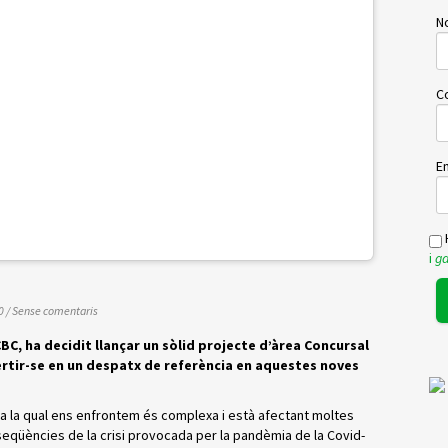
No
C
Em
H
i
ga
0
/
Sense comentaris
CBC, ha decidit llançar un sòlid projecte d’àrea Concursal
ertir-se en un despatx de referència en aquestes noves
 a la qual ens enfrontem és complexa i està afectant moltes
qüències de la crisi provocada per la pandèmia de la Covid-