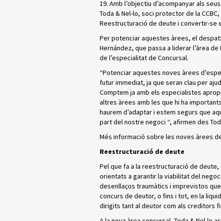
19. Amb l’objectiu d’acompanyar als seus 
Toda & Nel-lo, soci protector de la CCBC, 
Reestructuració de deute i convertir-se 
Per potenciar aquestes àrees, el despa
Hernández, que passa a liderar l’àrea de 
de l’especialitat de Concursal.
“Potenciar aquestes noves àrees d’espec
futur immediat, ja que seran clau per ajud
Comptem ja amb els especialistes apropi
altres àrees amb les que hi ha importants
haurem d’adaptar i estem segurs que aqu
part del nostre negoci “, afirmen des Tod
Més informació sobre les noves àrees de
Reestructuració de deute
Pel que fa a la reestructuració de deute
orientats a garantir la viabilitat del neg
desenllaços traumàtics i imprevistos qu
concurs de deutor, o fins i tot, en la liq
dirigits tant al deutor com als creditors f
A la nova àrea concursal, Toda & Nel-lo a