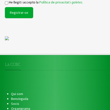
He llegit i accepto la
Política de privacitat i
galetes
.
La CCBC
Qui som
Benvinguda
Socis
Organigrama