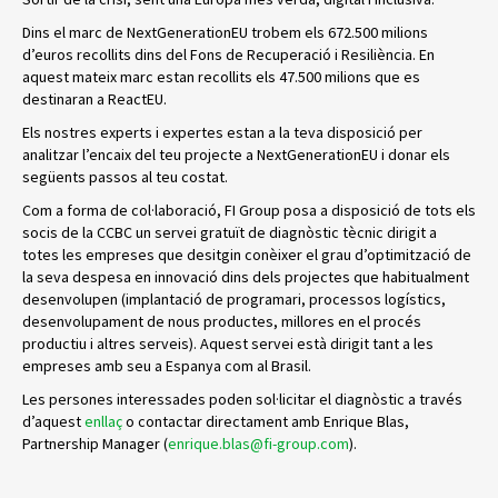
Dins el marc de NextGenerationEU trobem els 672.500 milions
d’euros recollits dins del Fons de Recuperació i Resiliència. En
aquest mateix marc estan recollits els 47.500 milions que es
destinaran a ReactEU.
Els nostres experts i expertes estan a la teva disposició per
analitzar l’encaix del teu projecte a NextGenerationEU i donar els
següents passos al teu costat.
Com a forma de col·laboració, FI Group posa a disposició de tots els
socis de la CCBC un servei gratuït de diagnòstic tècnic dirigit a
totes les empreses que desitgin conèixer el grau d’optimització de
la seva despesa en innovació dins dels projectes que habitualment
desenvolupen (implantació de programari, processos logístics,
desenvolupament de nous productes, millores en el procés
productiu i altres serveis). Aquest servei està dirigit tant a les
empreses amb seu a Espanya com al Brasil.
Les persones interessades poden sol·licitar el diagnòstic a través
d’aquest
enllaç
o contactar directament amb Enrique Blas,
Partnership Manager (
enrique.blas@fi-group.com
).