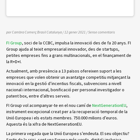
por Cambra Comerç Brasil Catalunya
/ 12 gener 2021
/
Sense comentaris
FI Group
, soci de la CCBC, impulsa la innovació des de fa 20 anys. FI
Group ajuda al teixit empresarial innovador, des de startups,
petites empreses fins a grans multinacionals, en el finançament de
la R+D+I.
Actualment, amb presència a 13 països ofereixen suport a les
empreses que volen obtenir un avantatge competitiu mitjançant la
innovació en la gestió d’incentius fiscals, subvencions a nivell
nacional i internacional, bonificació per personal investigador o
patent box, entre d’altres serveis.
FI Group vol acompanyar-te en el nou camí de
NextGenerationEU
,
instrument excepcional creat per a la recuperació temporal de la
Unió Europea i els estats membres. 750.000 milions d’euros.
Aquesta és la xifra de NextGenerationEU.
La primera vegada que la Unió Europea s’endeuta. El seu objectiu?
Sortir de la crisi, sent una Europa més verda, digital i inclusiva.