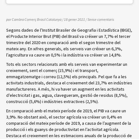
por Cambra Comerç Brasil Catalunya
/ 18 gener 2021
/
Sense comentaris
Segons dades de l’Institut Brasiler de Geografia i Estadística (IBGE),
el Producte Interior Brut (PIB) del Brasil va créixer un 7,7% el tercer
trimestre del 2020 en comparació amb el segon trimestre del
mateix any. En xifres generals, els serveis van créixer un 6,3%,
l’agricultura va caure un 0,5% i la indústria va créixer un 14,8%.
Tots els sectors relacionats amb els serveis van experimentar un
creixement, sent el comerç (15,9%) i el transport,
emmagatzematge i correu (12,5%) els principals. Pel que fa a les
activitats industrials, destaca el creixement del 23,7% en indústries
manufactureres. A més, hi va haver un augment en les activitats
d’electricitat i gas, aigua, clavegueram, gestió de residus (8,5%),
construcció (5,6%) i indústries extractives (2,5%).
En comparació amb el mateix període de 2019, el PIB va caure un
3,9%. No obstant això, el sector agrícola va créixer un 0,4% en
comparació del mateix període de 2019, a causa de l’augment de la
producció i els guanys de productivitat en l’activitat agrícola.
Destaca el creixement en les estimacions anuals de la producció de