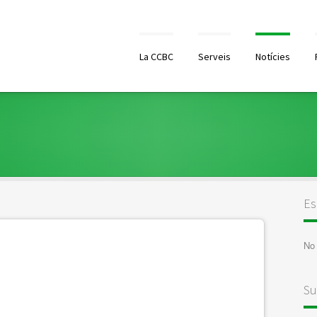
La CCBC
Serveis
Notícies
Es
No 
Su