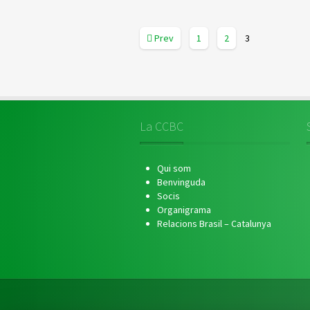
Prev
1
2
3
La CCBC
Qui som
Benvinguda
Socis
Organigrama
Relacions Brasil – Catalunya