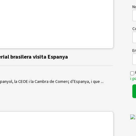
No
C
Em
ial brasilera visita Espanya
H
i
ga
spanyol, la CEOE i la Cambra de Comerç d’Espanya, i que ...