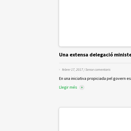
Una extensa delegació minister
febrer 17, 2017 /
Sense comentaris
En una iniciativa propiciada pel govern e
Llegir més