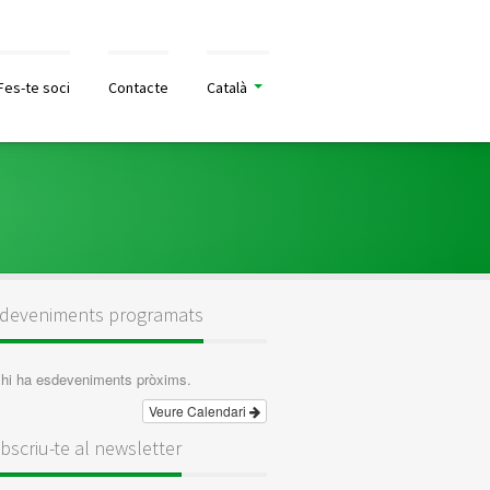
Fes-te soci
Contacte
Català
deveniments programats
hi ha esdeveniments pròxims.
Veure Calendari
bscriu-te al newsletter