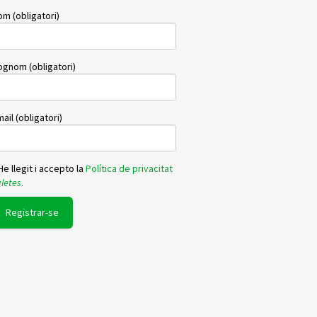
m (obligatori)
ognom (obligatori)
ail (obligatori)
e llegit i accepto la
Política de privacitat
letes
.