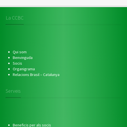
La CCBC
Qui som
Benvinguda
Socis
Organigrama
Relacions Brasil – Catalunya
Serveis
Beneficis per als socis