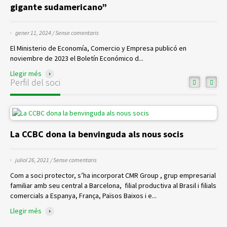
gigante sudamericano”
gener 11, 2024 /
Sense comentaris
El Ministerio de Economía, Comercio y Empresa publicó en
noviembre de 2023 el Boletín Económico d...
Llegir més
Perfil del soci
La CCBC dona la benvinguda als nous socis
juliol 26, 2021 /
Sense comentaris
Com a soci protector, s’ha incorporat CMR Group , grup empresarial
familiar amb seu central a Barcelona, filial productiva al Brasil i filials
comercials a Espanya, França, Països Baixos i e...
Llegir més